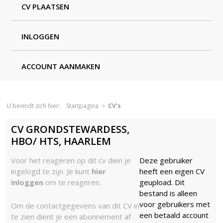
CV PLAATSEN
INLOGGEN
ACCOUNT AANMAKEN
U bevindt zich hier:
Startpagina
>
CV's
CV GRONDSTEWARDESS,
HBO/ HTS, HAARLEM
Voor het reageren op dit cv dien je
Deze gebruiker
ingelogd te zijn. Je kunt
hier
heeft een eigen CV
inloggen
om te reageren.
geupload. Dit
bestand is alleen
voor gebruikers met
Om de contactgegevens van dit CV in
een betaald account
te zien dient je een abonnement af