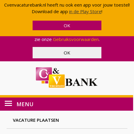
Cvenvacaturebank.nl heeft nu ook een app voor jouw toestel!
Cvenvacaturebank.nl gebruikt cookies en scripts van
Download de app
in de Play Store
!
Google om uw gebruik van onze website geanonimiseerd
te analyseren. Op deze manier kunnen wij functionaliteit
en effectiviteit aanpassen, zodat wij u een zo optimaal
mogelijke ervaring kunnen bieden. Voor meer informatie,
zie onze
Gebruiksvoorwaarden
.
MENU
VACATURE PLAATSEN