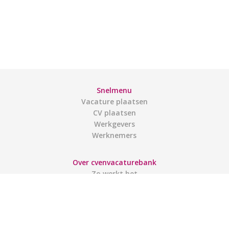
Snelmenu
Vacature plaatsen
CV plaatsen
Werkgevers
Werknemers
Over cvenvacaturebank
Zo werkt het
Contact
Gebruiksvoorwaarden
Links