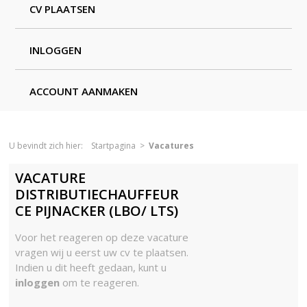
CV PLAATSEN
INLOGGEN
ACCOUNT AANMAKEN
U bevindt zich hier:
Startpagina
>
Vacatures
VACATURE
DISTRIBUTIECHAUFFEUR
CE PIJNACKER (LBO/ LTS)
Voor het reageren op deze vacature
vragen wij u eerst uw cv te plaatsen.
Indien u dit heeft gedaan, kunt u
inloggen
om te reageren.