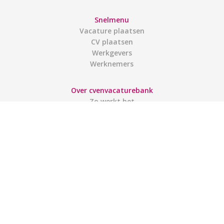
Snelmenu
Vacature plaatsen
CV plaatsen
Werkgevers
Werknemers
Over cvenvacaturebank
Zo werkt het
Contact
Gebruiksvoorwaarden
Links
Gebruikers
Account aanmaken
Inloggen
Mijn account
Sitemap