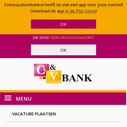
Cvenvacaturebank.nl heeft nu ook een app voor jouw toestel!
Cvenvacaturebank.nl gebruikt cookies en scripts van
Download de app
in de Play Store
!
Google om uw gebruik van onze website geanonimiseerd
te analyseren. Op deze manier kunnen wij functionaliteit
en effectiviteit aanpassen, zodat wij u een zo optimaal
mogelijke ervaring kunnen bieden. Voor meer informatie,
zie onze
Gebruiksvoorwaarden
.
MENU
VACATURE PLAATSEN