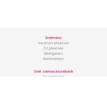
Snelmenu
Vacature plaatsen
CV plaatsen
Werkgevers
Werknemers
Over cvenvacaturebank
Zo werkt het
Contact
Gebruiksvoorwaarden
Links
Gebruikers