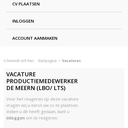
CV PLAATSEN
INLOGGEN
ACCOUNT AANMAKEN
U bevindt zich hier:
Startpagina
>
Vacatures
VACATURE
PRODUCTIEMEDEWERKER
DE MEERN (LBO/ LTS)
Voor het reageren op deze vacature
vragen wij u eerst uw cv te plaatsen.
Indien u dit heeft gedaan, kunt u
inloggen
om te reageren.