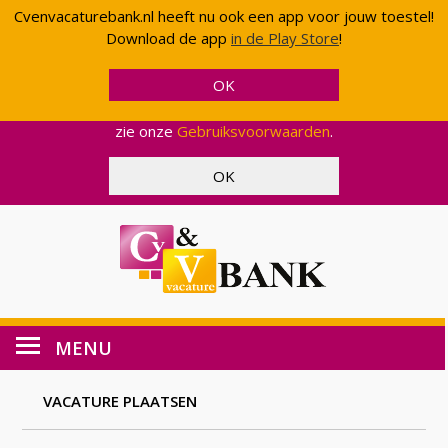
Cvenvacaturebank.nl heeft nu ook een app voor jouw toestel!
Cvenvacaturebank.nl gebruikt cookies en scripts van
Download de app
in de Play Store
!
Google om uw gebruik van onze website geanonimiseerd
te analyseren. Op deze manier kunnen wij functionaliteit
en effectiviteit aanpassen, zodat wij u een zo optimaal
mogelijke ervaring kunnen bieden. Voor meer informatie,
zie onze
Gebruiksvoorwaarden
.
MENU
VACATURE PLAATSEN