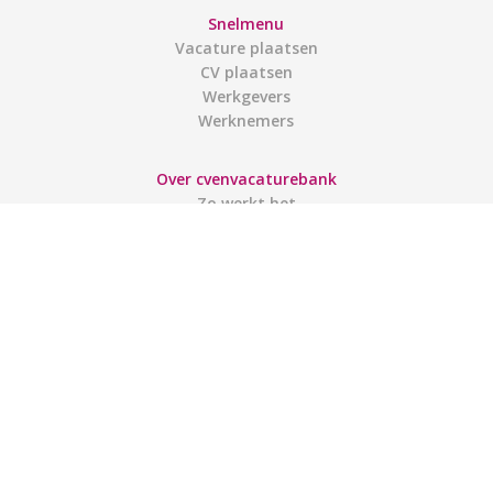
Snelmenu
Vacature plaatsen
CV plaatsen
Werkgevers
Werknemers
Over cvenvacaturebank
Zo werkt het
Contact
Gebruiksvoorwaarden
Links
Gebruikers
Account aanmaken
Inloggen
Mijn account
Sitemap