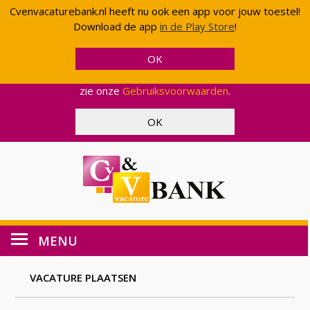
Cvenvacaturebank.nl heeft nu ook een app voor jouw toestel!
Cvenvacaturebank.nl gebruikt cookies en scripts van
Download de app
in de Play Store
!
Google om uw gebruik van onze website geanonimiseerd
te analyseren. Op deze manier kunnen wij functionaliteit
en effectiviteit aanpassen, zodat wij u een zo optimaal
mogelijke ervaring kunnen bieden. Voor meer informatie,
zie onze
Gebruiksvoorwaarden
.
MENU
VACATURE PLAATSEN