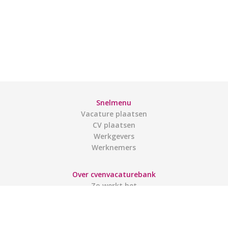
Snelmenu
Vacature plaatsen
CV plaatsen
Werkgevers
Werknemers
Over cvenvacaturebank
Zo werkt het
Contact
Gebruiksvoorwaarden
Links