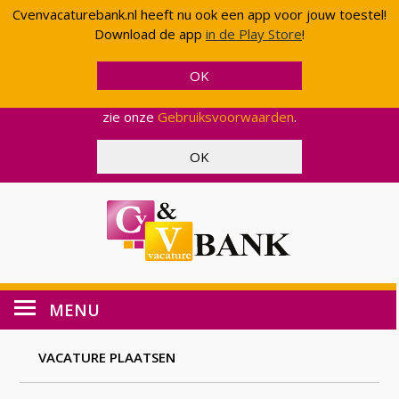
Cvenvacaturebank.nl heeft nu ook een app voor jouw toestel!
Cvenvacaturebank.nl gebruikt cookies en scripts van
Download de app
in de Play Store
!
Google om uw gebruik van onze website geanonimiseerd
te analyseren. Op deze manier kunnen wij functionaliteit
en effectiviteit aanpassen, zodat wij u een zo optimaal
mogelijke ervaring kunnen bieden. Voor meer informatie,
zie onze
Gebruiksvoorwaarden
.
MENU
VACATURE PLAATSEN