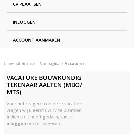
CV PLAATSEN
INLOGGEN
ACCOUNT AANMAKEN
U bevindt zich hier:
Startpagina
>
Vacatures
VACATURE BOUWKUNDIG
TEKENAAR AALTEN (MBO/
MTS)
Voor het reageren op deze vacature
vragen wij u eerst uw cv te plaatsen.
Indien u dit heeft gedaan, kunt u
inloggen
om te reageren.