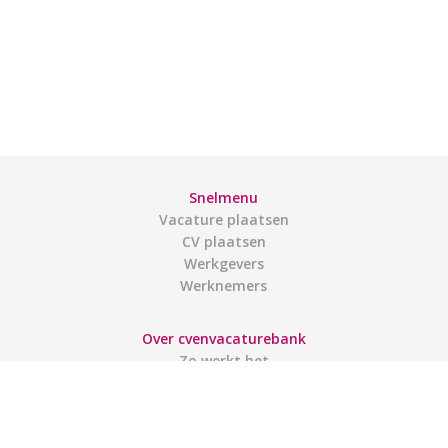
Snelmenu
Vacature plaatsen
CV plaatsen
Werkgevers
Werknemers
Over cvenvacaturebank
Zo werkt het
Contact
Gebruiksvoorwaarden
Links