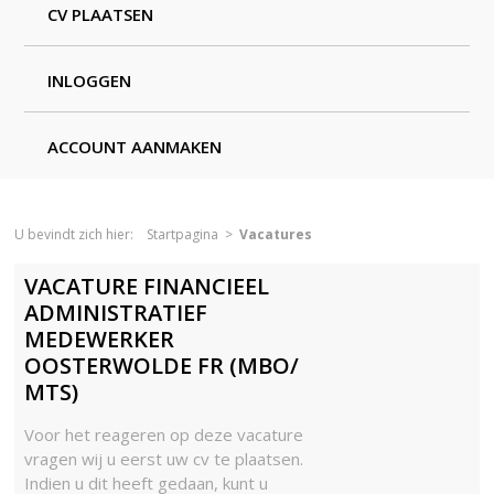
CV PLAATSEN
INLOGGEN
ACCOUNT AANMAKEN
U bevindt zich hier:
Startpagina
>
Vacatures
VACATURE FINANCIEEL
ADMINISTRATIEF
MEDEWERKER
OOSTERWOLDE FR (MBO/
MTS)
Voor het reageren op deze vacature
vragen wij u eerst uw cv te plaatsen.
Indien u dit heeft gedaan, kunt u