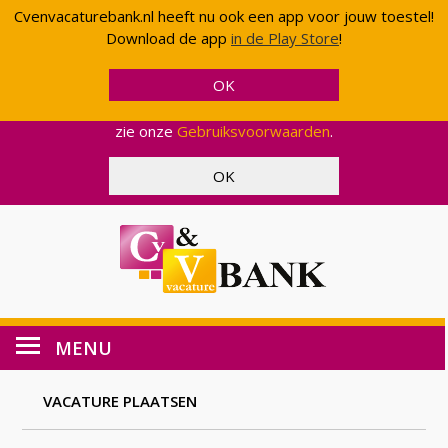
Cvenvacaturebank.nl heeft nu ook een app voor jouw toestel!
Cvenvacaturebank.nl gebruikt cookies en scripts van
Download de app
in de Play Store
!
Google om uw gebruik van onze website geanonimiseerd
te analyseren. Op deze manier kunnen wij functionaliteit
en effectiviteit aanpassen, zodat wij u een zo optimaal
mogelijke ervaring kunnen bieden. Voor meer informatie,
zie onze
Gebruiksvoorwaarden
.
MENU
VACATURE PLAATSEN