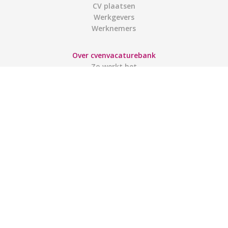
CV plaatsen
Werkgevers
Werknemers
Over cvenvacaturebank
Zo werkt het
Contact
Gebruiksvoorwaarden
Links
Gebruikers
Account aanmaken
Inloggen
Mijn account
Sitemap
ACTIES OP FACEBOOK