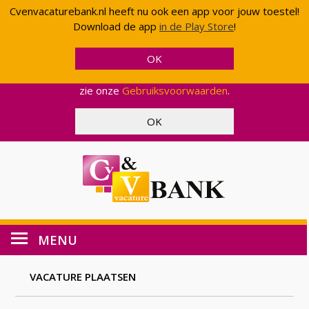
Cvenvacaturebank.nl heeft nu ook een app voor jouw toestel!
Cvenvacaturebank.nl gebruikt cookies en scripts van
Download de app
in de Play Store
!
Google om uw gebruik van onze website geanonimiseerd
te analyseren. Op deze manier kunnen wij functionaliteit
en effectiviteit aanpassen, zodat wij u een zo optimaal
mogelijke ervaring kunnen bieden. Voor meer informatie,
zie onze
Gebruiksvoorwaarden
.
MENU
VACATURE PLAATSEN