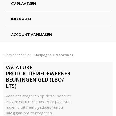
CV PLAATSEN
INLOGGEN
ACCOUNT AANMAKEN
U bevindt zich hier:
Startpagina
>
Vacatures
VACATURE
PRODUCTIEMEDEWERKER
BEUNINGEN GLD (LBO/
LTS)
Voor het reageren op deze vacature
vragen wij u eerst uw cv te plaatsen.
Indien u dit heeft gedaan, kunt u
inloggen
om te reageren.