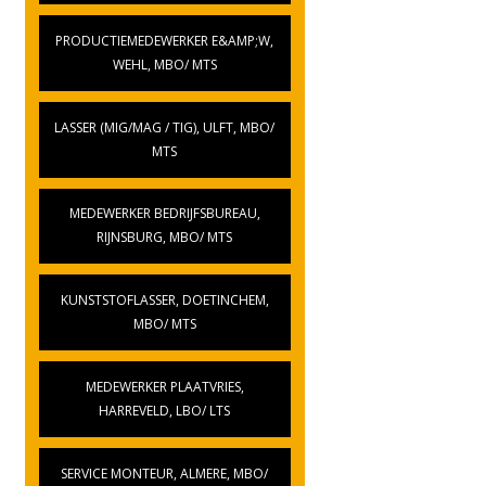
PRODUCTIEMEDEWERKER E&AMP;W,
WEHL, MBO/ MTS
LASSER (MIG/MAG / TIG), ULFT, MBO/
MTS
MEDEWERKER BEDRIJFSBUREAU,
RIJNSBURG, MBO/ MTS
KUNSTSTOFLASSER, DOETINCHEM,
MBO/ MTS
MEDEWERKER PLAATVRIES,
HARREVELD, LBO/ LTS
SERVICE MONTEUR, ALMERE, MBO/