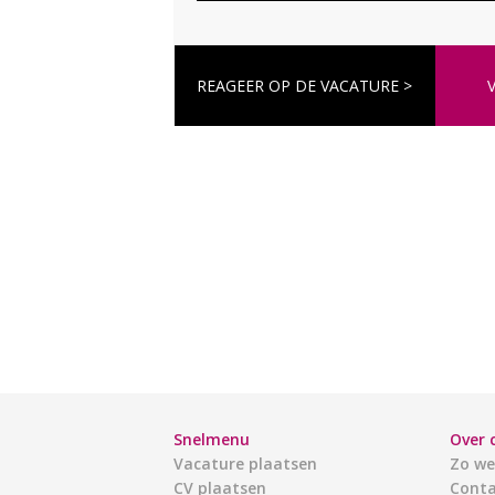
REAGEER OP DE VACATURE >
Snelmenu
Over 
Vacature plaatsen
Zo we
CV plaatsen
Conta