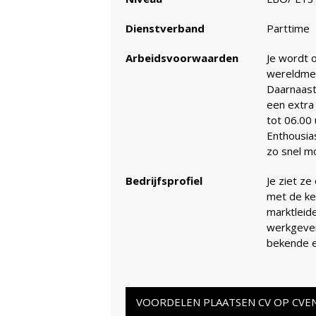
Dienstverband
Parttime
Arbeidsvoorwaarden
Je wordt 
wereldmer
Daarnaast
een extra
tot 06.00 
Enthousia
zo snel mo
Bedrijfsprofiel
Je ziet ze
met de ke
marktleid
werkgever
bekende e
VOORDELEN PLAATSEN CV OP CVE