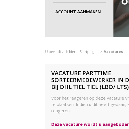
ACCOUNT AANMAKEN
U bevindt zich hier:
Startpagina
>
Vacatures
VACATURE PARTTIME
SORTEERMEDEWERKER IN 
BIJ DHL TIEL TIEL (LBO/ LTS)
Voor het reageren op deze vacature vr
te plaatsen. Indien u dit heeft gedaan, 
reageren.
Deze vacature wordt u aangeboden 