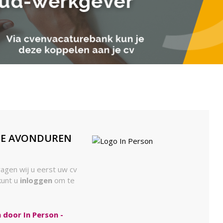
DE AVONDUREN
agen wij u eerst uw cv
kunt u
inloggen
om te
door In Person -