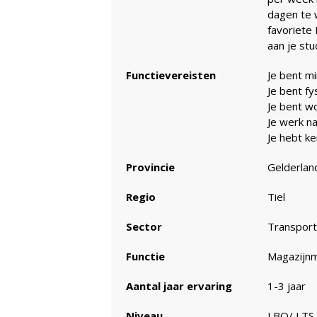
dagen te w
favoriete 
aan je stu
Functievereisten
Je bent mi
Je bent fy
Je bent w
Je werk n
Je hebt k
Provincie
Gelderlan
Regio
Tiel
Sector
Transport
Functie
Magazijn
Aantal jaar ervaring
1-3 jaar
Niveau
LBO/ LTS