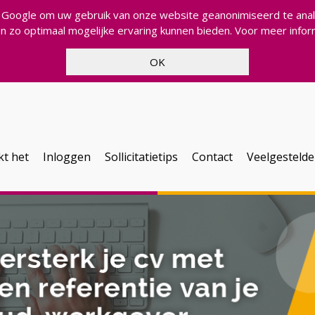
n Google om uw gebruik van onze website geanonimiseerd te analy
een zo optimaal mogelijke ervaring kunnen bieden. Voor meer info
kt het
Inloggen
Sollicitatietips
Contact
Veelgestelde