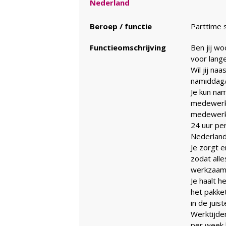
Nederland
Beroep / functie
Parttime 
Functieomschrijving
Ben jij wo
voor lange
Wil jij na
namiddag/
Je kun nam
medewerke
medewerke
24 uur pe
Nederland
Je zorgt 
zodat alle
werkzaamh
Je haalt h
het pakke
in de juist
Werktijde
per week b