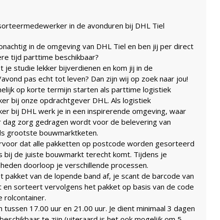
sorteermedewerker in de avonduren bij DHL Tiel
onachtig in de omgeving van DHL Tiel en ben jij per direct
re tijd parttime beschikbaar?
ast je studie lekker bijverdienen en kom jij in de
avond pas echt tot leven? Dan zijn wij op zoek naar jou!
elijk op korte termijn starten als parttime logistiek
r bij onze opdrachtgever DHL. Als logistiek
r bij DHL werk je in een inspirerende omgeving, waar
r dag zorg gedragen wordt voor de belevering van
s grootste bouwmarktketen.
ervoor dat alle pakketten op postcode worden gesorteerd
s bij de juiste bouwmarkt terecht komt. Tijdens je
eden doorloop je verschillende processen.
et pakket van de lopende band af, je scant de barcode van
t en sorteert vervolgens het pakket op basis van de code
e rolcontainer.
n tussen 17.00 uur en 21.00 uur. Je dient minimaal 3 dagen
eschikbaar te zijn (uiteraard is het ook mogelijk om 5