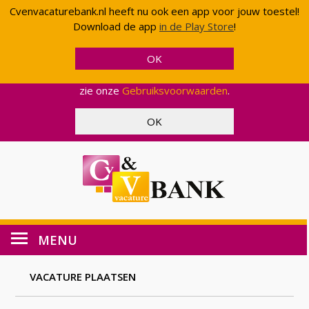
Cvenvacaturebank.nl heeft nu ook een app voor jouw toestel!
Cvenvacaturebank.nl gebruikt cookies en scripts van
Download de app
in de Play Store
!
Google om uw gebruik van onze website geanonimiseerd
te analyseren. Op deze manier kunnen wij functionaliteit
en effectiviteit aanpassen, zodat wij u een zo optimaal
mogelijke ervaring kunnen bieden. Voor meer informatie,
zie onze
Gebruiksvoorwaarden
.
MENU
VACATURE PLAATSEN