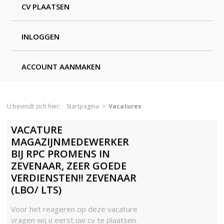
CV PLAATSEN
INLOGGEN
ACCOUNT AANMAKEN
U bevindt zich hier:
Startpagina
>
Vacatures
VACATURE
MAGAZIJNMEDEWERKER
BIJ RPC PROMENS IN
ZEVENAAR, ZEER GOEDE
VERDIENSTEN!! ZEVENAAR
(LBO/ LTS)
Voor het reageren op deze vacature
vragen wij u eerst uw cv te plaatsen.