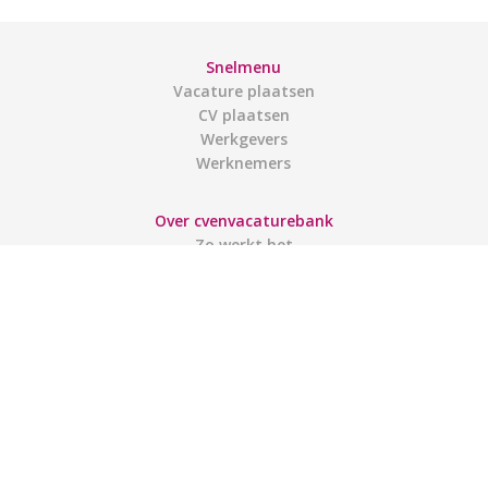
Snelmenu
Vacature plaatsen
CV plaatsen
Werkgevers
Werknemers
Over cvenvacaturebank
Zo werkt het
Contact
Gebruiksvoorwaarden
Links
Gebruikers
Account aanmaken
Inloggen
Mijn account
Sitemap