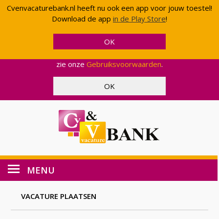
Cvenvacaturebank.nl heeft nu ook een app voor jouw toestel!
Cvenvacaturebank.nl gebruikt cookies en scripts van
Download de app
in de Play Store
!
Google om uw gebruik van onze website geanonimiseerd
te analyseren. Op deze manier kunnen wij functionaliteit
en effectiviteit aanpassen, zodat wij u een zo optimaal
mogelijke ervaring kunnen bieden. Voor meer informatie,
zie onze
Gebruiksvoorwaarden
.
MENU
VACATURE PLAATSEN