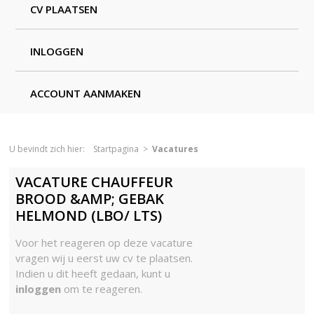
CV PLAATSEN
INLOGGEN
ACCOUNT AANMAKEN
U bevindt zich hier:
Startpagina
>
Vacatures
VACATURE CHAUFFEUR
BROOD &AMP; GEBAK
HELMOND (LBO/ LTS)
Voor het reageren op deze vacature
vragen wij u eerst uw cv te plaatsen.
Indien u dit heeft gedaan, kunt u
inloggen
om te reageren.