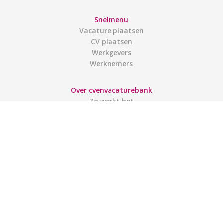
Snelmenu
Vacature plaatsen
CV plaatsen
Werkgevers
Werknemers
Over cvenvacaturebank
Zo werkt het
Contact
Gebruiksvoorwaarden
Links
Gebruikers
Account aanmaken
Inloggen
Mijn account
Sitemap