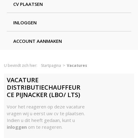
CV PLAATSEN
INLOGGEN
ACCOUNT AANMAKEN
U bevindt zich hier:
Startpagina
>
Vacatures
VACATURE
DISTRIBUTIECHAUFFEUR
CE PIJNACKER (LBO/ LTS)
Voor het reageren op deze vacature
vragen wij u eerst uw cv te plaatsen.
Indien u dit heeft gedaan, kunt u
inloggen
om te reageren.