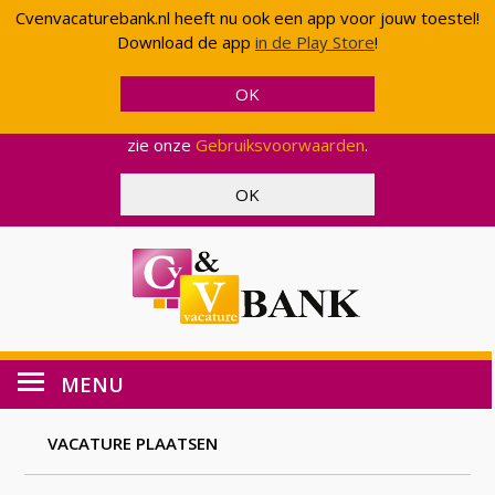
Cvenvacaturebank.nl heeft nu ook een app voor jouw toestel!
Cvenvacaturebank.nl gebruikt cookies en scripts van
Download de app
in de Play Store
!
Google om uw gebruik van onze website geanonimiseerd
te analyseren. Op deze manier kunnen wij functionaliteit
en effectiviteit aanpassen, zodat wij u een zo optimaal
mogelijke ervaring kunnen bieden. Voor meer informatie,
zie onze
Gebruiksvoorwaarden
.
MENU
VACATURE PLAATSEN