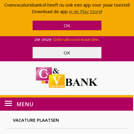
Cvenvacaturebank.nl heeft nu ook een app voor jouw toestel!
Cvenvacaturebank.nl gebruikt cookies en scripts van
Download de app
in de Play Store
!
Google om uw gebruik van onze website geanonimiseerd
te analyseren. Op deze manier kunnen wij functionaliteit
en effectiviteit aanpassen, zodat wij u een zo optimaal
mogelijke ervaring kunnen bieden. Voor meer informatie,
zie onze
Gebruiksvoorwaarden
.
MENU
VACATURE PLAATSEN