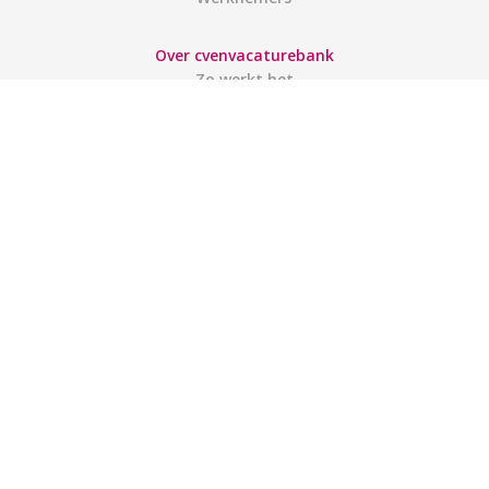
Over cvenvacaturebank
Zo werkt het
Contact
Gebruiksvoorwaarden
Links
Gebruikers
Account aanmaken
Inloggen
Mijn account
Sitemap
ACTIES OP FACEBOOK
VACATURES OP TWITTER