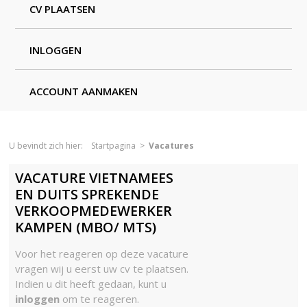
CV PLAATSEN
INLOGGEN
ACCOUNT AANMAKEN
U bevindt zich hier:
Startpagina
>
Vacatures
VACATURE VIETNAMEES
EN DUITS SPREKENDE
VERKOOPMEDEWERKER
KAMPEN (MBO/ MTS)
Voor het reageren op deze vacature
vragen wij u eerst uw cv te plaatsen.
Indien u dit heeft gedaan, kunt u
inloggen
om te reageren.