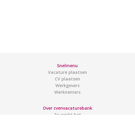
Snelmenu
Vacature plaatsen
CV plaatsen
Werkgevers
Werknemers
Over cvenvacaturebank
Zo werkt het
Contact
Gebruiksvoorwaarden
Links