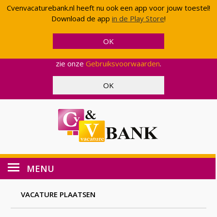
Cvenvacaturebank.nl heeft nu ook een app voor jouw toestel!
Cvenvacaturebank.nl gebruikt cookies en scripts van
Download de app
in de Play Store
!
Google om uw gebruik van onze website geanonimiseerd
te analyseren. Op deze manier kunnen wij functionaliteit
en effectiviteit aanpassen, zodat wij u een zo optimaal
mogelijke ervaring kunnen bieden. Voor meer informatie,
zie onze
Gebruiksvoorwaarden
.
MENU
VACATURE PLAATSEN