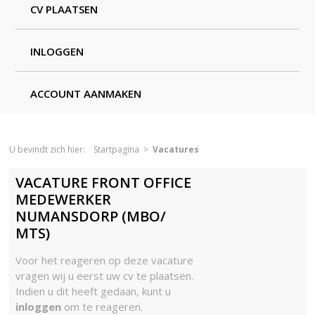
CV PLAATSEN
INLOGGEN
ACCOUNT AANMAKEN
U bevindt zich hier:
Startpagina
>
Vacatures
VACATURE FRONT OFFICE
MEDEWERKER
NUMANSDORP (MBO/
MTS)
Voor het reageren op deze vacature
vragen wij u eerst uw cv te plaatsen.
Indien u dit heeft gedaan, kunt u
inloggen
om te reageren.